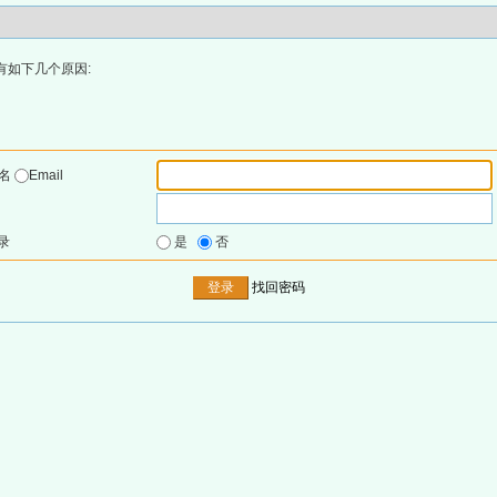
有如下几个原因:
户名
Email
录
是
否
找回密码