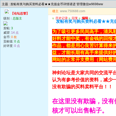
主题 : 发帖有奖与购买资料必看★★充值金币详情请进 管理微信w9698ww
楼主
www.750688.com
【论坛总管】
u
历史记录
u
回复
u
编辑
u
级别：
总版主
发帖有奖与购买资料必看★★充值金
发帖:
3
为了吸引更多民间高手，清风
威望:
14 点
金币:
0 枚
好料才能中奖，有金钱的回报
贡献值:
0 点
作品，都是用心良苦计算得来
好评度:
0 点
益，才能长期有高手来提供好的
网站的正常开支费用（网站费用
-------------------------------------------------------------
神剑论坛是大家共同的交流平
认为有参考价值的资料，减少
没有欺骗的买料卖料平台！！
在这里没有欺骗，没有
核才可以出售帖子。