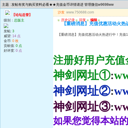
主题 : 发帖有奖与购买资料必看★★充值金币详情请进 管理微信w9698ww
沙发
www.750688.com
【论坛总管】
u
历史记录
u
回复
u
编辑
u
级别：
总版主
【重磅消息】充值优惠活动火热进
发帖:
3
【重磅消息】充值优惠活动火热进行中！充值1
威望:
14 点
金币:
0 枚
贡献值:
0 点
好评度:
0 点
注册好用户充值金
神剑网址①
:
ww
神剑网址②
:
ww
神剑网址③
:
ww
如果您觉得本站的