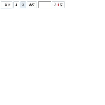
2
3
末页
共
4
页
首页