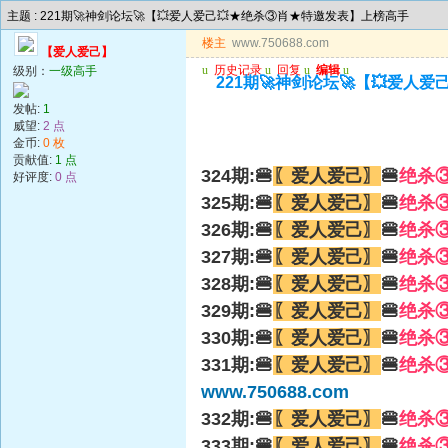
主题 : 221期🚀神剑论坛🚀【💥爱人爱己💥★绝杀③肖★特邀发表】上榜高手
楼主
www.750688.com
【爱人爱己】
u
历史记录
u
回复
u
编辑
u
级别：
一级高手
221期🚀神剑论坛🚀【💥爱人
发帖:
1
威望:
2 点
金币:
0 枚
贡献值:
1 点
324期:🍔
〖爱人爱己〗
🍔
绝杀
好评度:
0 点
325期:🍔
〖爱人爱己〗
🍔
绝杀
326期:🍔
〖爱人爱己〗
🍔
绝杀
327期:🍔
〖爱人爱己〗
🍔
绝杀
328期:🍔
〖爱人爱己〗
🍔
绝杀
329期:🍔
〖爱人爱己〗
🍔
绝杀
330期:🍔
〖爱人爱己〗
🍔
绝杀
331期:🍔
〖爱人爱己〗
🍔
绝杀
www.750688.com
332期:🍔
〖爱人爱己〗
🍔
绝杀
333期:🍔
〖爱人爱己〗
🍔
绝杀