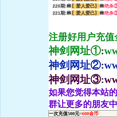
220期:🍔
〖爱人爱己〗
🍔
绝杀
221期:🍔
〖爱人爱己〗
🍔
绝杀
注册好用户充值金
神剑网址①
:
ww
神剑网址②
:
ww
神剑网址③
:
ww
如果您觉得本站的
群让更多的朋友
一次充值500元
=
600金币