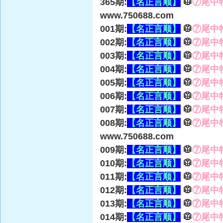
365期:
【名正言顺】
🥼
⑦尾中
www.750688.com
001期:
【名正言顺】
🥼
⑦尾中
002期:
【名正言顺】
🥼
⑦尾中
003期:
【名正言顺】
🥼
⑦尾中
004期:
【名正言顺】
🥼
⑦尾中
005期:
【名正言顺】
🥼
⑦尾中
006期:
【名正言顺】
🥼
⑦尾中
007期:
【名正言顺】
🥼
⑦尾中
008期:
【名正言顺】
🥼
⑦尾中
www.750688.com
009期:
【名正言顺】
🥼
⑦尾中
010期:
【名正言顺】
🥼
⑦尾中
011期:
【名正言顺】
🥼
⑦尾中
012期:
【名正言顺】
🥼
⑦尾中
013期:
【名正言顺】
🥼
⑦尾中
014期:
【名正言顺】
🥼
⑦尾中