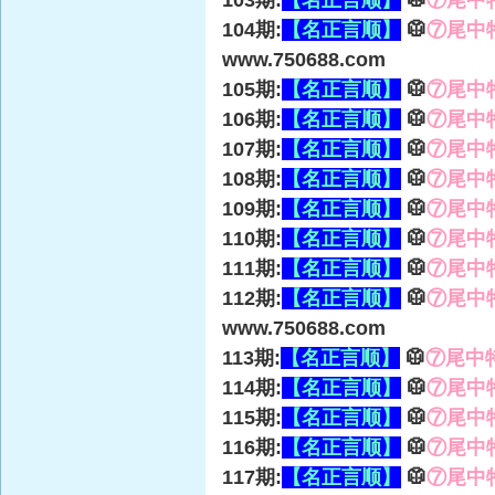
103期:
【名正言顺】
🥼
⑦尾中
104期:
【名正言顺】
🥼
⑦尾中
www.750688.com
105期:
【名正言顺】
🥼
⑦尾中
106期:
【名正言顺】
🥼
⑦尾中
107期:
【名正言顺】
🥼
⑦尾中
108期:
【名正言顺】
🥼
⑦尾中
109期:
【名正言顺】
🥼
⑦尾中
110期:
【名正言顺】
🥼
⑦尾中
111期:
【名正言顺】
🥼
⑦尾中
112期:
【名正言顺】
🥼
⑦尾中
www.750688.com
113期:
【名正言顺】
🥼
⑦尾中
114期:
【名正言顺】
🥼
⑦尾中
115期:
【名正言顺】
🥼
⑦尾中
116期:
【名正言顺】
🥼
⑦尾中
117期:
【名正言顺】
🥼
⑦尾中