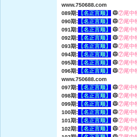
www.750688.com
089期:
【名正言顺】
🥼
⑦尾中
090期:
【名正言顺】
🥼
⑦尾中
091期:
【名正言顺】
🥼
⑦尾中
092期:
【名正言顺】
🥼
⑦尾中
093期:
【名正言顺】
🥼
⑦尾中
094期:
【名正言顺】
🥼
⑦尾中
095期:
【名正言顺】
🥼
⑦尾中
096期:
【名正言顺】
🥼
⑦尾中
www.750688.com
097期:
【名正言顺】
🥼
⑦尾中
098期:
【名正言顺】
🥼
⑦尾中
099期:
【名正言顺】
🥼
⑦尾中
100期:
【名正言顺】
🥼
⑦尾中
101期:
【名正言顺】
🥼
⑦尾中
102期:
【名正言顺】
🥼
⑦尾中