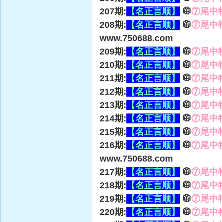
207期:
【名正言顺】
🥼
⑦尾中
208期:
【名正言顺】
🥼
⑦尾中
www.750688.com
209期:
【名正言顺】
🥼
⑦尾中
210期:
【名正言顺】
🥼
⑦尾中
211期:
【名正言顺】
🥼
⑦尾中
212期:
【名正言顺】
🥼
⑦尾中
213期:
【名正言顺】
🥼
⑦尾中
214期:
【名正言顺】
🥼
⑦尾中
215期:
【名正言顺】
🥼
⑦尾中
216期:
【名正言顺】
🥼
⑦尾中
www.750688.com
217期:
【名正言顺】
🥼
⑦尾中
218期:
【名正言顺】
🥼
⑦尾中
219期:
【名正言顺】
🥼
⑦尾中
220期:
【名正言顺】
🥼
⑦尾中