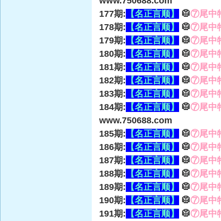
www.750688.com
177期:
【名正言顺】
🥼
⑦尾中
178期:
【名正言顺】
🥼
⑦尾中
179期:
【名正言顺】
🥼
⑦尾中
180期:
【名正言顺】
🥼
⑦尾中
181期:
【名正言顺】
🥼
⑦尾中
182期:
【名正言顺】
🥼
⑦尾中
183期:
【名正言顺】
🥼
⑦尾中
184期:
【名正言顺】
🥼
⑦尾中
www.750688.com
185期:
【名正言顺】
🥼
⑦尾中
186期:
【名正言顺】
🥼
⑦尾中
187期:
【名正言顺】
🥼
⑦尾中
188期:
【名正言顺】
🥼
⑦尾中
189期:
【名正言顺】
🥼
⑦尾中
190期:
【名正言顺】
🥼
⑦尾中
191期:
【名正言顺】
🥼
⑦尾中