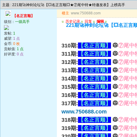
主题 : 221期🚀神剑论坛🚀【💥名正言顺💥★⑦尾中特★特邀发表】上榜高手
楼主
www.750688.com
【名正言顺】
u
历史记录
u
回复
u
编辑
u
级别：
一级高手
221期🚀神剑论坛🚀【💥名正
发帖:
1
威望:
1 点
金币:
0 枚
310期:
【名正言顺】
🥼
⑦尾中
贡献值:
1 点
311期:
【名正言顺】
🥼
⑦尾中
好评度:
0 点
312期:
【名正言顺】
🥼
⑦尾中
313期:
【名正言顺】
🥼
⑦尾中
314期:
【名正言顺】
🥼
⑦尾中
315期:
【名正言顺】
🥼
⑦尾中
316期:
【名正言顺】
🥼
⑦尾中
317期:
【名正言顺】
🥼
⑦尾中
www.750688.com
318期:
【名正言顺】
🥼
⑦尾中
319期:
【名正言顺】
🥼
⑦尾中
320期:
【名正言顺】
🥼
⑦尾中