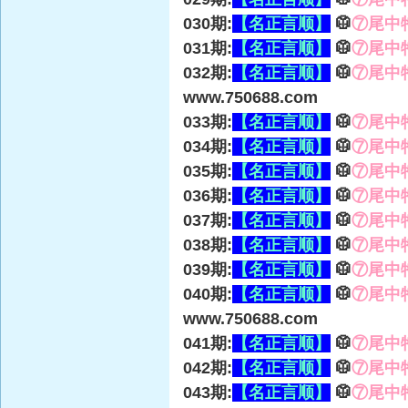
030期:
【名正言顺】
🥼
⑦尾中
031期:
【名正言顺】
🥼
⑦尾中
032期:
【名正言顺】
🥼
⑦尾中
www.750688.com
033期:
【名正言顺】
🥼
⑦尾中
034期:
【名正言顺】
🥼
⑦尾中
035期:
【名正言顺】
🥼
⑦尾中
036期:
【名正言顺】
🥼
⑦尾中
037期:
【名正言顺】
🥼
⑦尾中
038期:
【名正言顺】
🥼
⑦尾中
039期:
【名正言顺】
🥼
⑦尾中
040期:
【名正言顺】
🥼
⑦尾中
www.750688.com
041期:
【名正言顺】
🥼
⑦尾中
042期:
【名正言顺】
🥼
⑦尾中
043期:
【名正言顺】
🥼
⑦尾中