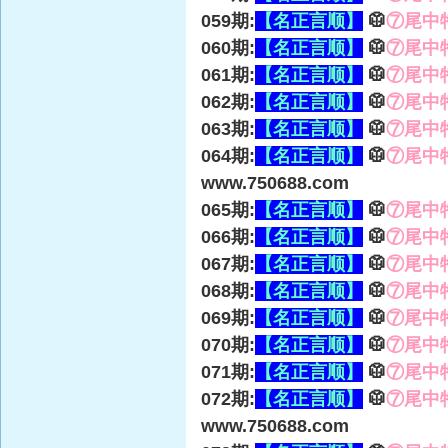
059期:
【名正言顺】
🥼
⑦尾中
060期:
【名正言顺】
🥼
⑦尾中
061期:
【名正言顺】
🥼
⑦尾中
062期:
【名正言顺】
🥼
⑦尾中
063期:
【名正言顺】
🥼
⑦尾中
064期:
【名正言顺】
🥼
⑦尾中
www.750688.com
065期:
【名正言顺】
🥼
⑦尾中
066期:
【名正言顺】
🥼
⑦尾中
067期:
【名正言顺】
🥼
⑦尾中
068期:
【名正言顺】
🥼
⑦尾中
069期:
【名正言顺】
🥼
⑦尾中
070期:
【名正言顺】
🥼
⑦尾中
071期:
【名正言顺】
🥼
⑦尾中
072期:
【名正言顺】
🥼
⑦尾中
www.750688.com