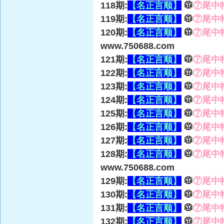
118期:
【名正言顺】
🥼
⑦尾中
119期:
【名正言顺】
🥼
⑦尾中
120期:
【名正言顺】
🥼
⑦尾中
www.750688.com
121期:
【名正言顺】
🥼
⑦尾中
122期:
【名正言顺】
🥼
⑦尾中
123期:
【名正言顺】
🥼
⑦尾中
124期:
【名正言顺】
🥼
⑦尾中
125期:
【名正言顺】
🥼
⑦尾中
126期:
【名正言顺】
🥼
⑦尾中
127期:
【名正言顺】
🥼
⑦尾中
128期:
【名正言顺】
🥼
⑦尾中
www.750688.com
129期:
【名正言顺】
🥼
⑦尾中
130期:
【名正言顺】
🥼
⑦尾中
131期:
【名正言顺】
🥼
⑦尾中
132期:
【名正言顺】
🥼
⑦尾中