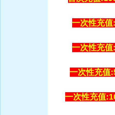
一次性充值:2
一次性充值:3
一次性充值:5
一次性充值:10