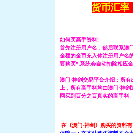
货币汇率
如何买高手资料!
首先注册用户名，然后联系澳
金额的金币充入你注册用户名
要购买”,系统会自动扣除相应
澳门·神剑交易平台介绍：所有
上，所有高手料均由澳门·神
网买到百分之百真实的高手料
在《澳门·神剑》购买的资料有