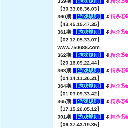
359期:
【游戏规则】
🌷
精杀⑤
【30.33.08.36.03】
360期:
【游戏规则】
🌷
精杀⑤
【43.45.15.47.35】
361期:
【游戏规则】
🌷
精杀⑤
【02.17.05.33.07】
www.750688.com
362期:
【游戏规则】
🌷
精杀⑤
【20.16.09.22.44】
363期:
【游戏规则】
🌷
精杀⑤
【04.14.11.36.31】
364期:
【游戏规则】
🌷
精杀⑤
【01.03.09.33.42】
365期:
【游戏规则】
🌷
精杀⑤
【17.15.26.05.12】
001期:
【游戏规则】
🌷
精杀⑤
【06.37.43.19.35】