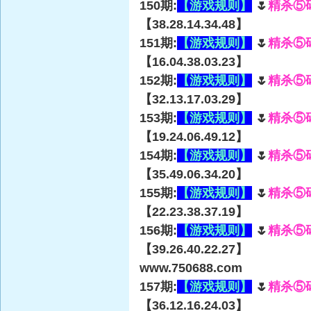
150期:
【游戏规则】
🌷
精杀⑤
【38.28.14.34.48】
151期:
【游戏规则】
🌷
精杀⑤
【16.04.38.03.23】
152期:
【游戏规则】
🌷
精杀⑤
【32.13.17.03.29】
153期:
【游戏规则】
🌷
精杀⑤
【19.24.06.49.12】
154期:
【游戏规则】
🌷
精杀⑤
【35.49.06.34.20】
155期:
【游戏规则】
🌷
精杀⑤
【22.23.38.37.19】
156期:
【游戏规则】
🌷
精杀⑤
【39.26.40.22.27】
www.750688.com
157期:
【游戏规则】
🌷
精杀⑤
【36.12.16.24.03】