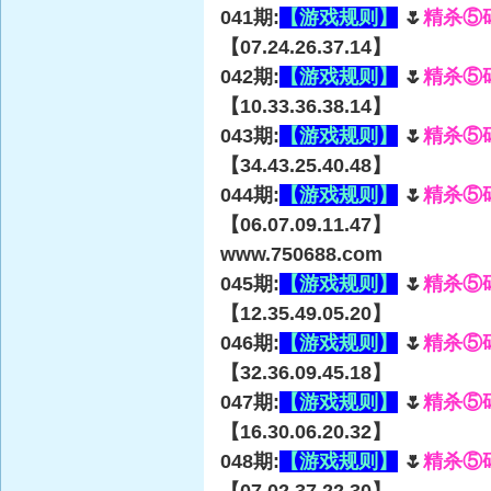
041期:
【游戏规则】
🌷
精杀⑤
【07.24.26.37.14】
042期:
【游戏规则】
🌷
精杀⑤
【10.33.36.38.14】
043期:
【游戏规则】
🌷
精杀⑤
【34.43.25.40.48】
044期:
【游戏规则】
🌷
精杀⑤
【06.07.09.11.47】
www.750688.com
045期:
【游戏规则】
🌷
精杀⑤
【12.35.49.05.20】
046期:
【游戏规则】
🌷
精杀⑤
【32.36.09.45.18】
047期:
【游戏规则】
🌷
精杀⑤
【16.30.06.20.32】
048期:
【游戏规则】
🌷
精杀⑤