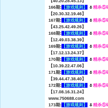
【40.20.28.45.13】
166期:
【游戏规则】
🌷
精杀⑤
【20.30.32.19.46】
167期:
【游戏规则】
🌷
精杀⑤
【43.25.42.49.26】
168期:
【游戏规则】
🌷
精杀⑤
【12.49.03.38.39】
169期:
【游戏规则】
🌷
精杀⑤
【17.12.13.24.37】
170期:
【游戏规则】
🌷
精杀⑤
【10.39.22.47.06】
171期:
【游戏规则】
🌷
精杀⑤
【39.44.47.38.40】
172期:
【游戏规则】
🌷
精杀⑤
【17.08.16.31.24】
www.750688.com
173期:
【游戏规则】
🌷
精杀⑤