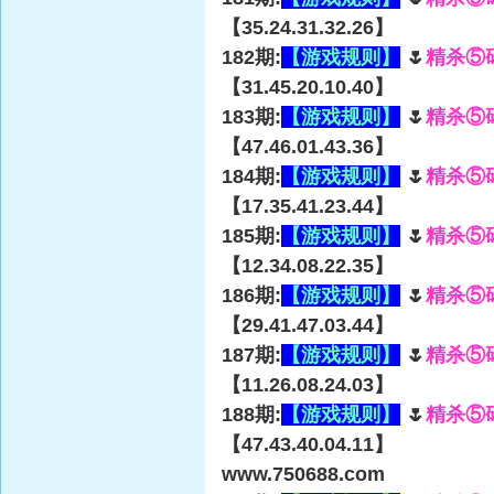
【35.24.31.32.26】
182期:
【游戏规则】
🌷
精杀⑤
【31.45.20.10.40】
183期:
【游戏规则】
🌷
精杀⑤
【47.46.01.43.36】
184期:
【游戏规则】
🌷
精杀⑤
【17.35.41.23.44】
185期:
【游戏规则】
🌷
精杀⑤
【12.34.08.22.35】
186期:
【游戏规则】
🌷
精杀⑤
【29.41.47.03.44】
187期:
【游戏规则】
🌷
精杀⑤
【11.26.08.24.03】
188期:
【游戏规则】
🌷
精杀⑤
【47.43.40.04.11】
www.750688.com