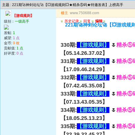
主题 : 221期🚀神剑论坛🚀【💥游戏规则💥★精杀⑤码★特邀发表】上榜高手
楼主
www.750688.com
【游戏规则】
u
历史记录
u
回复
u
编辑
u
级别：
一级高手
221期🚀神剑论坛🚀【💥游戏
发帖:
1
威望:
1 点
金币:
0 枚
330期:
【游戏规则】
🌷
精杀⑤
贡献值:
1 点
【05.14.26.37.02】
好评度:
0 点
331期:
【游戏规则】
🌷
精杀⑤
【17.09.46.24.29】
332期:
【游戏规则】
🌷
精杀⑤
【07.42.45.35.08】
333期:
【游戏规则】
🌷
精杀⑤
【07.13.43.05.35】
334期:
【游戏规则】
🌷
精杀⑤
【18.05.25.13.23】
335期:
【游戏规则】
🌷
精杀⑤
【22.39.32.45.27】