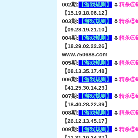
002期:
【游戏规则】
🌷
精杀⑤
【15.19.18.06.12】
003期:
【游戏规则】
🌷
精杀⑤
【09.28.19.21.10】
004期:
【游戏规则】
🌷
精杀⑤
【18.29.02.22.26】
www.750688.com
005期:
【游戏规则】
🌷
精杀⑤
【08.13.35.17.48】
006期:
【游戏规则】
🌷
精杀⑤
【41.25.30.14.23】
007期:
【游戏规则】
🌷
精杀⑤
【18.40.28.22.39】
008期:
【游戏规则】
🌷
精杀⑤
【26.12.13.45.17】
009期:
【游戏规则】
🌷
精杀⑤
【11.31.10.24.37】