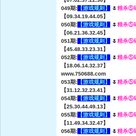
【07.02.37.22.30】
049期:
【游戏规则】
🌷
精杀⑤
【09.34.19.44.05】
050期:
【游戏规则】
🌷
精杀⑤
【06.21.36.32.45】
051期:
【游戏规则】
🌷
精杀⑤
【45.48.33.23.31】
052期:
【游戏规则】
🌷
精杀⑤
【18.06.14.32.37】
www.750688.com
053期:
【游戏规则】
🌷
精杀⑤
【31.12.32.23.41】
054期:
【游戏规则】
🌷
精杀⑤
【25.30.44.49.13】
055期:
【游戏规则】
🌷
精杀⑤
【11.49.34.32.47】
056期:
【游戏规则】
🌷
精杀⑤