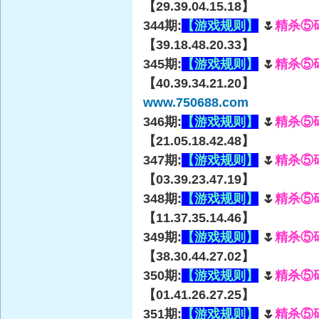
【29.39.04.15.18】
344期:
【游戏规则】
🌷
精杀⑤
【39.18.48.20.33】
345期:
【游戏规则】
🌷
精杀⑤
【40.39.34.21.20】
www.750688.com
346期:
【游戏规则】
🌷
精杀⑤
【21.05.18.42.48】
347期:
【游戏规则】
🌷
精杀⑤
【03.39.23.47.19】
348期:
【游戏规则】
🌷
精杀⑤
【11.37.35.14.46】
349期:
【游戏规则】
🌷
精杀⑤
【38.30.44.27.02】
350期:
【游戏规则】
🌷
精杀⑤
【01.41.26.27.25】
351期:
【游戏规则】
🌷
精杀⑤