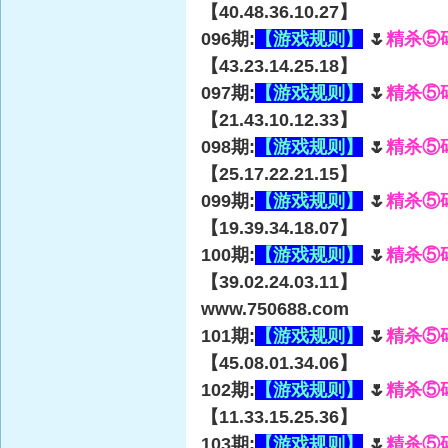
【40.48.36.10.27】
096期:
【游戏规则】
🌷
精杀⑤
【43.23.14.25.18】
097期:
【游戏规则】
🌷
精杀⑤
【21.43.10.12.33】
098期:
【游戏规则】
🌷
精杀⑤
【25.17.22.21.15】
099期:
【游戏规则】
🌷
精杀⑤
【19.39.34.18.07】
100期:
【游戏规则】
🌷
精杀⑤
【39.02.24.03.11】
www.750688.com
101期:
【游戏规则】
🌷
精杀⑤
【45.08.01.34.06】
102期:
【游戏规则】
🌷
精杀⑤
【11.33.15.25.36】
103期:
【游戏规则】
🌷
精杀⑤