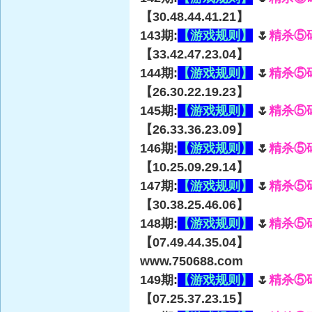
【30.48.44.41.21】
143期:
【游戏规则】
🌷
精杀⑤
【33.42.47.23.04】
144期:
【游戏规则】
🌷
精杀⑤
【26.30.22.19.23】
145期:
【游戏规则】
🌷
精杀⑤
【26.33.36.23.09】
146期:
【游戏规则】
🌷
精杀⑤
【10.25.09.29.14】
147期:
【游戏规则】
🌷
精杀⑤
【30.38.25.46.06】
148期:
【游戏规则】
🌷
精杀⑤
【07.49.44.35.04】
www.750688.com
149期:
【游戏规则】
🌷
精杀⑤
【07.25.37.23.15】