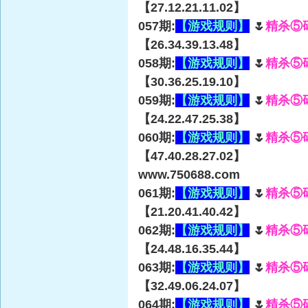
【27.12.21.11.02】
057期:
【游戏规则】
🌷
精杀⑤
【26.34.39.13.48】
058期:
【游戏规则】
🌷
精杀⑤
【30.36.25.19.10】
059期:
【游戏规则】
🌷
精杀⑤
【24.22.47.25.38】
060期:
【游戏规则】
🌷
精杀⑤
【47.40.28.27.02】
www.750688.com
061期:
【游戏规则】
🌷
精杀⑤
【21.20.41.40.42】
062期:
【游戏规则】
🌷
精杀⑤
【24.48.16.35.44】
063期:
【游戏规则】
🌷
精杀⑤
【32.49.06.24.07】
064期:
【游戏规则】
🌷
精杀⑤