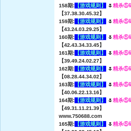
158期:
【游戏规则】
🌷
精杀⑤
【37.38.30.45.32】
159期:
【游戏规则】
🌷
精杀⑤
【43.24.03.29.25】
160期:
【游戏规则】
🌷
精杀⑤
【42.43.34.33.45】
161期:
【游戏规则】
🌷
精杀⑤
【39.49.24.02.27】
162期:
【游戏规则】
🌷
精杀⑤
【08.28.44.34.02】
163期:
【游戏规则】
🌷
精杀⑤
【40.06.22.13.16】
164期:
【游戏规则】
🌷
精杀⑤
【49.31.11.21.39】
www.750688.com
165期:
【游戏规则】
🌷
精杀⑤