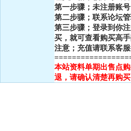
第一步骤；未注册账号
第二步骤；联系论坛
第三步骤；登录到你注
买，就可查看购买高手
注意；充值请联系客服
=================
本站资料单期出售点购
退，请确认清楚再购买