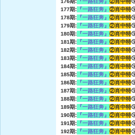
176期:
『一路狂奔』
②肖中特

177期:
『一路狂奔』
②肖中特
178期:
『一路狂奔』
②肖中特
179期:
『一路狂奔』
②肖中特
180期:
『一路狂奔』
②肖中特

181期:
『一路狂奔』
②肖中特
182期:
『一路狂奔』
②肖中特

183期:
『一路狂奔』
②肖中特
184期:
『一路狂奔』
②肖中特
185期:
『一路狂奔』
②肖中特
186期:
『一路狂奔』
②肖中特

187期:
『一路狂奔』
②肖中特
188期:
『一路狂奔』
②肖中特

189期:
『一路狂奔』
②肖中特
190期:
『一路狂奔』
②肖中特
191期:
『一路狂奔』
②肖中特
192期:
『一路狂奔』
②肖中特
