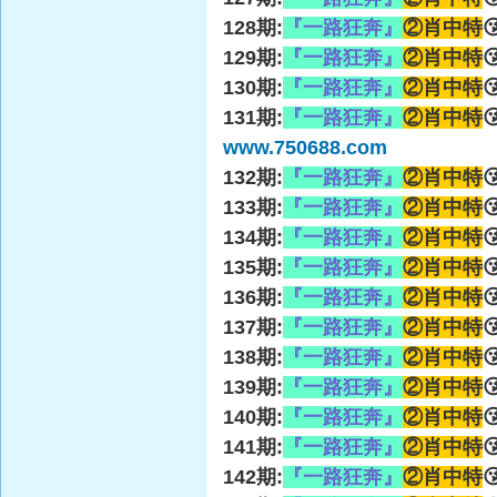
128期:
『一路狂奔』
②肖中特
129期:
『一路狂奔』
②肖中特
130期:
『一路狂奔』
②肖中特
131期:
『一路狂奔』
②肖中特
www.750688.com
132期:
『一路狂奔』
②肖中特

133期:
『一路狂奔』
②肖中特

134期:
『一路狂奔』
②肖中特

135期:
『一路狂奔』
②肖中特
136期:
『一路狂奔』
②肖中特

137期:
『一路狂奔』
②肖中特

138期:
『一路狂奔』
②肖中特
139期:
『一路狂奔』
②肖中特
140期:
『一路狂奔』
②肖中特

141期:
『一路狂奔』
②肖中特

142期:
『一路狂奔』
②肖中特