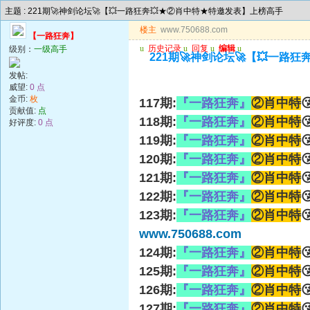
主题 : 221期🚀神剑论坛🚀【💥一路狂奔💥★②肖中特★特邀发表】上榜高手
楼主
www.750688.com
【一路狂奔】
u
历史记录
u
回复
u
编辑
u
级别：
一级高手
221期🚀神剑论坛🚀【💥一路
发帖:
威望:
0 点
金币:
枚
117期:
『一路狂奔』
②肖中特
贡献值:
点
118期:
『一路狂奔』
②肖中特

好评度:
0 点
119期:
『一路狂奔』
②肖中特

120期:
『一路狂奔』
②肖中特
121期:
『一路狂奔』
②肖中特
122期:
『一路狂奔』
②肖中特

123期:
『一路狂奔』
②肖中特
www.750688.com
124期:
『一路狂奔』
②肖中特
125期:
『一路狂奔』
②肖中特
126期:
『一路狂奔』
②肖中特

127期:
『一路狂奔』
②肖中特